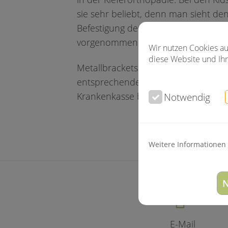
sie sehr beliebt, denn man sieht de
Befestigung der Bögen wird meist 
vorgenommen
Wir nutzen Cookies au
diese Website und Ihr
Metallbrackets werden bis zum 18. 
entsprechender Indikation (KIG) von
Notwendig
Krankenkasse bezahlt.
Weitere Informationen
N
E-Mail