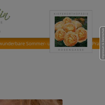
Impressum & Datenschutz
S
rbare Sommer- und Ferienzeit! · Praxisurlaub: 