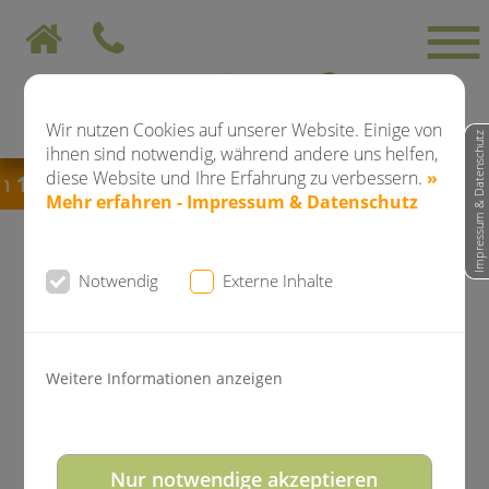
Wir nutzen Cookies auf unserer Website. Einige von
Impressum & Datenschutz
ihnen sind notwendig, während andere uns helfen,
diese Website und Ihre Erfahrung zu verbessern.
»
12.08.2026 bis einschließlich 28.08.2026
bleibt 
Mehr erfahren - Impressum & Datenschutz
Notwendig
Externe Inhalte
News der Kieferorthopädie
Dr. Falkenstein
Weitere Informationen anzeigen
Fröhliche Weihnachten und ein
gesundes neues Jahr 2020!
Nur notwendige akzeptieren