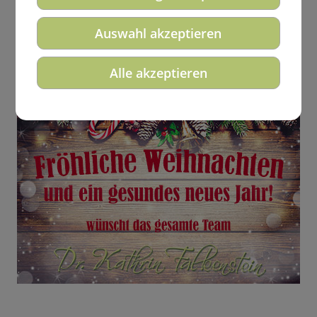
Wünscht Ihnen die
Kieferorthopädie Dr. Kathrin
Auswahl akzeptieren
Falkenstein! Ferienöffnungszeiten!
Alle akzeptieren