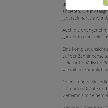
unsichtbare Möglichke
anbieten. Die Invisalig
jederzeit herausnehm
Auch die unangenehme
ganz entspannt mit u
Eine komplett unsichtb
auf der Zahninnenseit
kieferorthopädische Be
wie mit herkömmlichen
Oder... mögen Sie es l
störenden Drähte und A
Geheimnis mit einem 
Gerne informieren wir