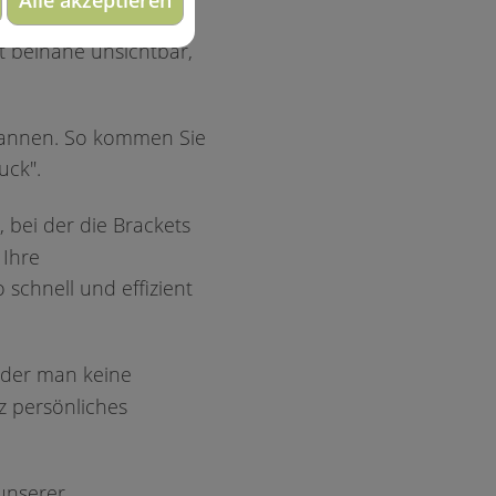
ten Schienentherapie
st beinahe unsichtbar,
cannen. So kommen Sie
uck".
, bei der die Brackets
 Ihre
schnell und effizient
i der man keine
z persönliches
unserer