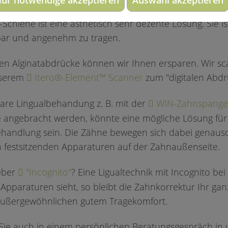
it der Zahnkorrektur mit
Invisalign
, einer transparen
n-Schiene ist eine ästhetisch sehr dezente Lösung. Sie i
bar und angenehm zu tragen.
n Alginatabdrücke können wir Ihnen ersparen. Wir s
nserem
Itero®-Element™ Scanner
zum "digitalen Abdr
are Lingualbehandung z. B. mit der
WIN-Zahnspange
e angebracht werden, könnte eine mögliche Lösung für
handlung sein. Die Zähne bewegen sich dabei genauso 
 festsitzenden Apparaturen auf der Zahnaußenseite.
ieber
"Incognito"
? Eine Ligualtechnik mit Incognito be
pparaturen sieht, so bleibt die Zahnkorrektur Ihr gan
außergewöhnlichen gutem Tragekomfort.
 Sie auch in einem persönlichen Beratungsgespräch in 