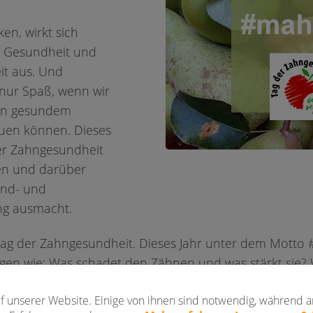
en, wirkt sich
e Gesundheit und
t aus. Und
 nur Spaß, wenn wir
in gesundem
kauen können. Dieses
er Zahngesundheit
ben und darüber
und- und
g ausmacht.
ag der Zahngesundheit. Dieses Jahr unter dem Motto #
en wie: Was schadet den Zähnen und was stärkt sie? 
ie Zahngesundheit nehmen? Worauf sollte man in wel
f unserer Website. Einige von ihnen sind notwendig, während a
elsweise vegane Ernährung auch zahngesund? Wo finden