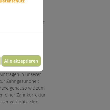
 Datenschutz
dien wie Social Media,
al ob man sie von der
zten bekommt, meist
iese auch zu
gute Entscheidungen
Alle akzeptieren
ir tragen in unserer
 zur Zahngesundheit
ylaxe genauso wie zum
men einer Zahnkorrektur
ser geschützt sind.