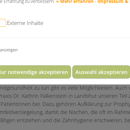
e Erfahrung zu verbessern.
» Mehr erfahren - Impressum &
m die Ernährung?
ch schon aufgefallen, dass man heute über vielerlei Me
Externe Inhalte
nsehen, Informationen zur Ernährung bekommt. Ganz eg
Interessengruppen, Vereinen, Wissenschaftlern oder Är
t eigentlich wichtig und richtig ist. Oft scheinen sich d
 anzeigen
Tag der Zahngesundheit möchte Antworten geben, die 
ur notwendige akzeptieren
Auswahl akzeptieren
nde Ernährung möglich machen.
dgesundheit zu tun gibt es viele Möglichkeiten. Auch w
raxis Dr. Kathrin Falkenstein in Landshut unseren Teil
 Patientinnen bei. Dazu gehören Aufklärung zur Proph
Umfeldversiegelung, damit die Nischen, die oft im Rah
Bögen entstehen und die Zahnhygiene erschweren, bes