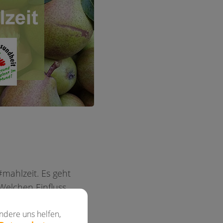
mahlzeit. Es geht
Welchen Einfluss
chem Alter achten?
ndere uns helfen,
 sich verlässliche