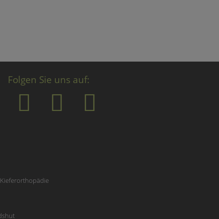
Folgen Sie uns auf:
 Kieferorthopädie
ndshut