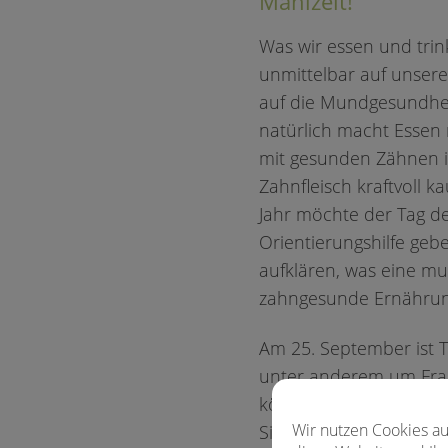
Mahlzeit!
Was wir essen und trink
unmittelbar auf unser
auf die Mundgesundhei
natürlich macht Essen
mit gesunden Zähnen 
Zahnfleisch kraftvoll 
Jahr möchte der Tag d
Orientierungshilfe ge
aufklären, was eine m
zahngesunde Ernährun
Am 25. September ist T
unter anderem um Frag
können Getränke auf d
Wir nutzen Cookies au
Sind Trends wie beispi