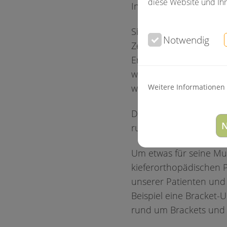
diese Website und Ihr
Informationen rund u
Sicherlich ist Ihnen au
Notwendig
Zeitschriften und Fer
Ernährungsindustrie, 
weiß man nicht was jetz
Weitere Informationen
widersprechen...
Der Aktionskreis zum 
N
rund um die mundgesu
Um etwas für seine Mun
kieferorthopädischen P
unserer Patienten und
Beispiel eine Bracket-
rund um Brackets und 