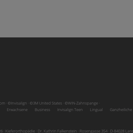
.com · ©Invisalign · ©3M United States · ©WIN-Zahnspange ·
Erwachsene
Business
Invisalign Teen
Lingual
Ganzheiliche
 · Kieferorthopädie · Dr. Kathrin Falkenstein · Rosengasse 354 · D-84028 La