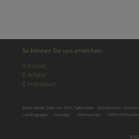
So können Sie uns erreichen:
Kontakt
Anfahrt
Impressum
Bilder dieser Seite von: ©Dr. Falkenstein · ©kookookoo / fotolia
Landingpages:
Invisalign
Zahnspange
Kieferorthopädie
©2026