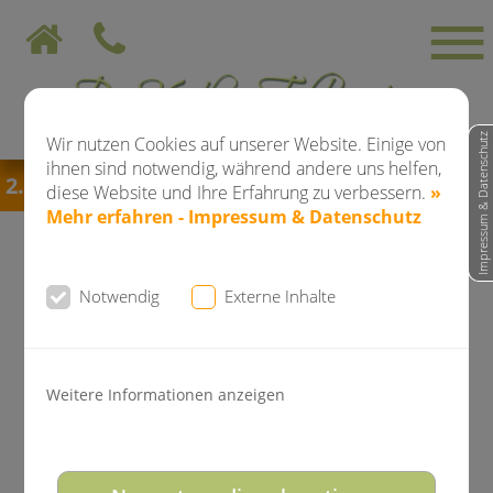
Impressum & Datenschutz
Wir nutzen Cookies auf unserer Website. Einige von
ihnen sind notwendig, während andere uns helfen,
.08.2026 bis einschließlich 28.08.2026
bleibt di
diese Website und Ihre Erfahrung zu verbessern.
»
Mehr erfahren - Impressum & Datenschutz
Notwendig
Externe Inhalte
News der Kieferorthopädie
Dr. Falkenstein
Weitere Informationen anzeigen
Dein Neues Lächeln - ganz ohne
Brackets und ohne Drähte!