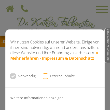
Impressum & Datenschutz
8.2026 bis einschließlich 28.08.2026
bleibt die 
Wir nutzen Cookies auf unserer Website. Einige von
ihnen sind notwendig, während andere uns helfen,
diese Website und Ihre Erfahrung zu verbessern.
»
Mehr erfahren - Impressum & Datenschutz
News der Kieferorthopädie
Notwendig
Externe Inhalte
Dr. Falkenstein
Dr. Falkenstein freut sich auf die 94.
Weitere Informationen anzeigen
Jahrestagung der Deutschen