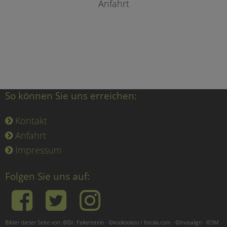
Anfahrt
So können Sie uns erreichen:
Kontakt
Anfahrt
Impressum
Folgen Sie uns auf:
Bilder dieser Seite von: ©Dr. Falkenstein · ©kookookoo / fotolia.com · ©Invisalign · ©3M