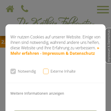
Impressum & Datenschutz
Wir nutzen Cookies auf unserer Website. Einige von
08.2026 bis einschließlich 28.08.2026
bleibt di
ihnen sind notwendig, während andere uns helfen,
diese Website und Ihre Erfahrung zu verbessern.
»
Mehr erfahren - Impressum & Datenschutz
News der Kieferorthopädie
Notwendig
Externe Inhalte
Dr. Falkenstein
Weitere Informationen anzeigen
Moderne Kieferorthopädie bei
Kindern & Jugendlichen - Wann das