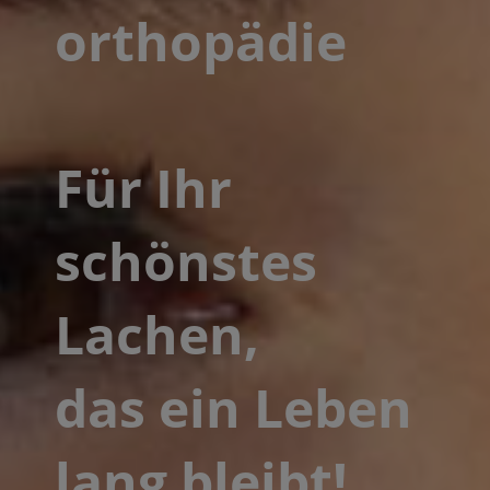
ortho­pädie
Für Ihr
schönstes
Lachen,
das ein Leben
lang bleibt!